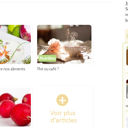
3
S
m
b
Nutrition
e nos aliments
Thé ou café ?
c