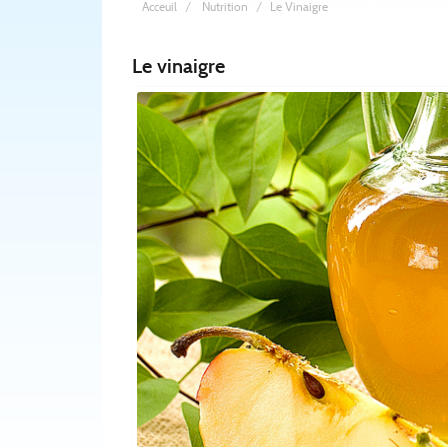
Acceuil
Nutrition
Le Vinaigre
Le vinaigre