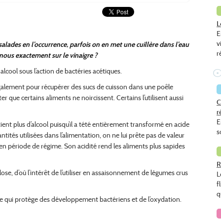
L
E
v
 salades en l’occurrence, parfois on en met une
cuillère dans l’eau
r
-nous exactement sur le
vinaigre ?
 alcool sous l’action de bactéries acétiques.
également pour récupérer des sucs de cuisson dans
une poêle
iter que certains aliments ne
noircissent. Certains l’utilisent aussi
C
r
E
ent plus d’alcool puisqu’il a tété entièrement
transformé en acide
s
antités utilisées dans
l’alimentation, on ne lui prête pas de valeur
 en
période de régime. Son acidité rend les aliments plus sapides
R
lose, d’où l’intérêt de l’utiliser en assaisonnement de
légumes crus
L
f
q
aire qui protège des développement bactériens
et de l’oxydation.