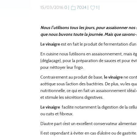
15/03/2016
0 |
7024 |
1 |
Nous l’utilisons tous les jours, pour assaisonner nos
que nous buvons toute la journée. Mais que savons
Le vinaigre
est en fait le produit de fermentation d’un
En
cuisine nous l’utilisons en assaisonnement, mais 
(déglaçage), pour la préparation de sauces et pour év
pour néttoyer leur frigo.
Contrairement au produit de base,
le vinaigre
ne conti
acétique sous l’action des bactéries. De plus, vu les qu
nutritionnelle, ce qui en fait un assaisonnement idéal
et stimule les sécrétions digestives.
Le vinaigre
facilite notamment la digestion de la cellu
ou cuits et fibreux.
D’autre part c’est un excellent conservateur aliment
Il est cependant à éviter en cas d’ulcère ou de gastrite.