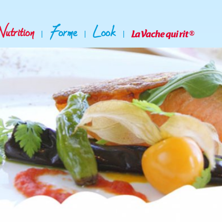
Nutrition
Forme
Look
|
|
|