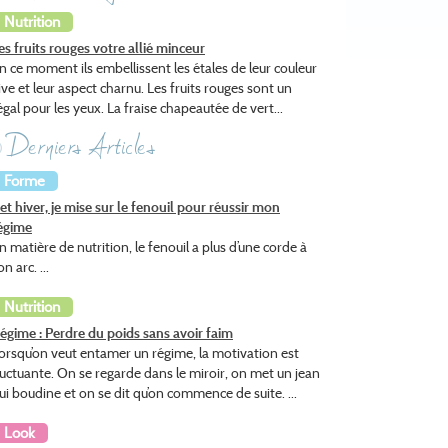
Nutrition
es fruits rouges votre allié minceur
n ce moment ils embellissent les étales de leur couleur
ive et leur aspect charnu. Les fruits rouges sont un
égal pour les yeux. La fraise chapeautée de vert...
Derniers Articles
Forme
et hiver, je mise sur le fenouil pour réussir mon
égime
n matière de nutrition, le fenouil a plus d’une corde à
on arc. ...
Nutrition
égime : Perdre du poids sans avoir faim
orsqu’on veut entamer un régime, la motivation est
luctuante. On se regarde dans le miroir, on met un jean
ui boudine et on se dit qu’on commence de suite. ...
Look