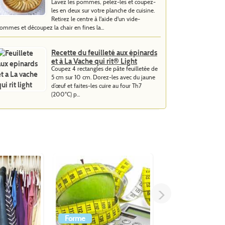
Lavez les pommes, pelez-les et coupez-
les en deux sur votre planche de cuisine.
Retirez le centre à l'aide d'un vide-
ommes et découpez la chair en fines la...
Recette du feuilleté aux épinards
et à La Vache qui rit® Light
Coupez 4 rectangles de pâte feuilletée de
5 cm sur 10 cm. Dorez-les avec du jaune
d’œuf et faites-les cuire au four Th7
(200°C) p...
>
Forme
Dessert