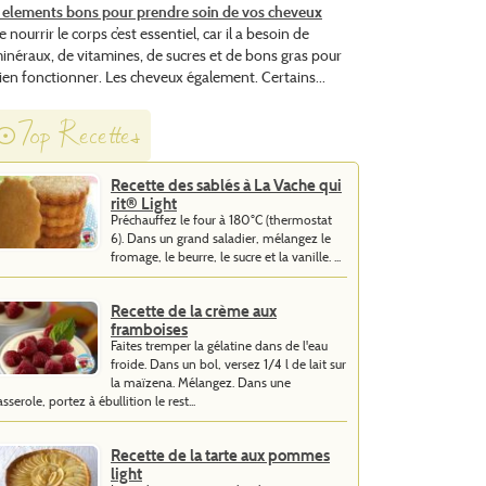
 elements bons pour prendre soin de vos cheveux
e nourrir le corps c’est essentiel, car il a besoin de
inéraux, de vitamines, de sucres et de bons gras pour
ien fonctionner. Les cheveux également. Certains...
Top Recettes
Recette des sablés à La Vache qui
rit® Light
Préchauffez le four à 180°C (thermostat
6). Dans un grand saladier, mélangez le
fromage, le beurre, le sucre et la vanille. ...
Recette de la crème aux
framboises
Faites tremper la gélatine dans de l'eau
froide. Dans un bol, versez 1/4 l de lait sur
la maïzena. Mélangez. Dans une
asserole, portez à ébullition le rest...
Recette de la tarte aux pommes
light