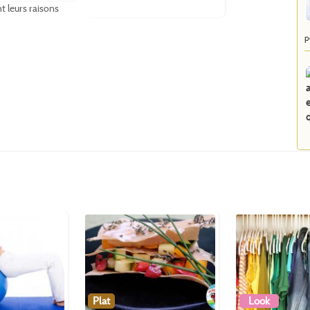
t leurs raisons
p
Plat
Look