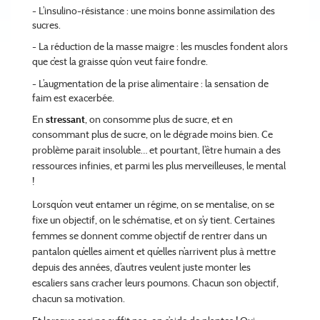
- L’insulino-résistance : une moins bonne assimilation des
sucres.
- La réduction de la masse maigre : les muscles fondent alors
que c’est la graisse qu’on veut faire
fondre.
- L’augmentation de la prise alimentaire : la sensation de
faim est exacerbée.
En
stressant
, on consomme plus de sucre, et en
consommant plus de sucre, on le dégrade moins
bien. Ce
problème parait insoluble… et pourtant, l’être humain a des
ressources infinies, et parmi les
plus merveilleuses, le mental
!
Lorsqu’on veut entamer un régime, on se mentalise, on se
fixe un
objectif, on le schématise, et on s’y tient. Certaines
femmes se donnent comme objectif de rentrer
dans un
pantalon qu’elles aiment et qu’elles n’arrivent plus à mettre
depuis des années, d’autres
veulent juste monter les
escaliers sans cracher leurs poumons. Chacun son objectif,
chacun sa
motivation.