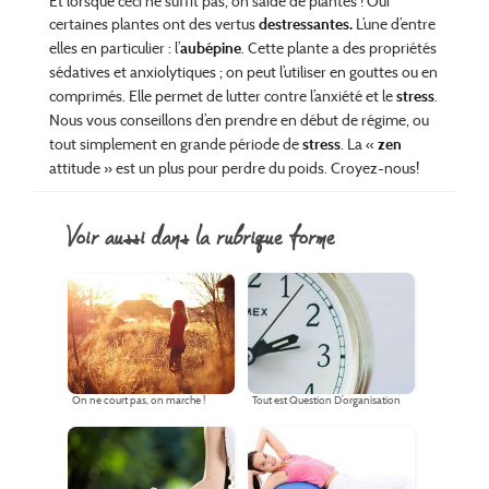
Et lorsque ceci ne suffit pas, on s’aide de plantes ! Oui
certaines plantes ont des vertus
destressantes.
L’une d’entre
elles en particulier : l’
aubépine
. Cette plante a des propriétés
sédatives et
anxiolytiques ; on peut l’utiliser en gouttes ou en
comprimés. Elle permet de lutter contre l’anxiété et
le
stress
.
Nous vous conseillons d’en prendre en début de régime, ou
tout simplement en grande
période de
stress
. La «
zen
attitude » est un plus pour perdre du poids. Croyez-nous!
voir aussi dans la rubrique forme
On ne court pas, on marche !
Tout est Question D’organisation