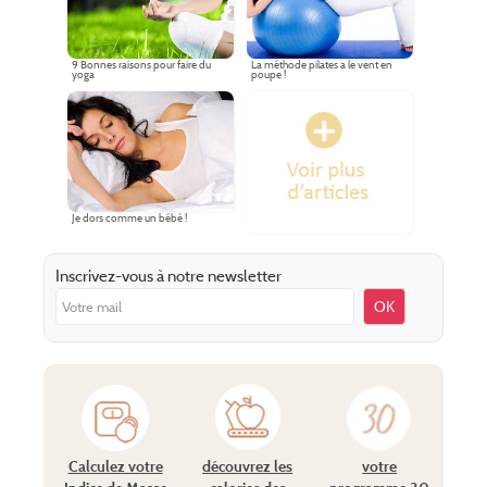
9 Bonnes raisons pour faire du
La méthode pilates a le vent en
yoga
poupe !
Je dors comme un bébé !
Inscrivez-vous à notre newsletter
OK
Calculez votre
découvrez les
votre