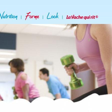
Nutrition
Forme
Look
|
|
|