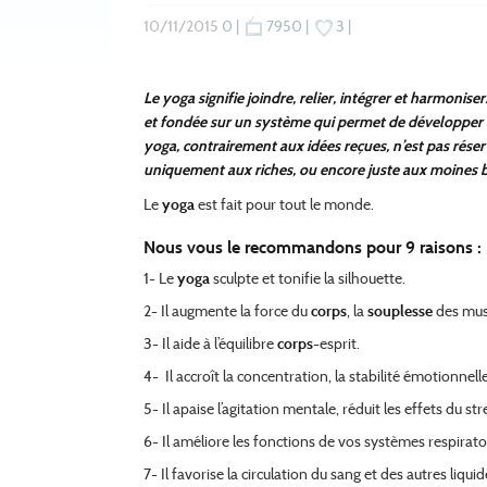
10/11/2015
0 |
7950 |
3 |
Le yoga signifie joindre, relier, intégrer et harmoniser
et fondée sur un système qui permet de développer 
yoga, contrairement aux idées reçues, n’est pas rés
uniquement aux riches, ou encore juste aux moines
Le
yoga
est fait pour tout le monde.
Nous vous le recommandons pour 9 raisons :
1- Le
yoga
sculpte et tonifie la silhouette.
2- Il augmente la force du
corps
, la
souplesse
des musc
3- Il aide à l’équilibre
corps
-esprit.
4- Il accroît la concentration, la stabilité émotionnelle e
5- Il apaise l’agitation mentale, réduit les effets du str
6- Il améliore les fonctions de vos systèmes respiratoi
7- Il favorise la circulation du sang et des autres liqui