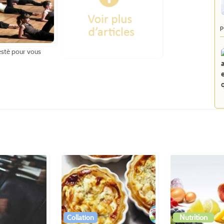
p
sté pour vous
Collation
Nutrition