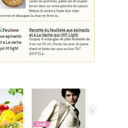
Lavez les pommes, pelez-les et coupez-
les en deux sur votre planche de cuisine.
Retirez le centre à l'aide d'un vide-
ommes et découpez la chair en fines la...
Recette du feuilleté aux épinards
et à La Vache qui rit® Light
Coupez 4 rectangles de pâte feuilletée de
5 cm sur 10 cm. Dorez-les avec du jaune
d’œuf et faites-les cuire au four Th7
(200°C) p...
>
Look
Dessert