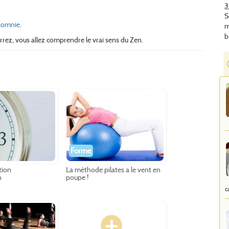
3
S
somnie
.
m
b
rrez, vous allez comprendre le vrai sens du Zen.
Forme
tion
La méthode pilates a le vent en
n
poupe !
c