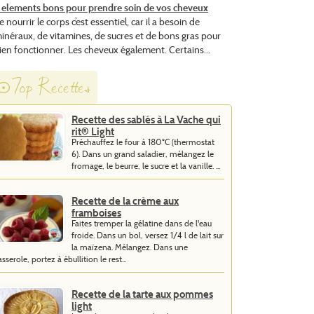
 elements bons pour prendre soin de vos cheveux
e nourrir le corps c’est essentiel, car il a besoin de
inéraux, de vitamines, de sucres et de bons gras pour
ien fonctionner. Les cheveux également. Certains...
Top Recettes
Recette des sablés à La Vache qui
rit® Light
Préchauffez le four à 180°C (thermostat
6). Dans un grand saladier, mélangez le
fromage, le beurre, le sucre et la vanille. ...
Recette de la crème aux
framboises
Faites tremper la gélatine dans de l'eau
froide. Dans un bol, versez 1/4 l de lait sur
la maïzena. Mélangez. Dans une
asserole, portez à ébullition le rest...
Recette de la tarte aux pommes
light