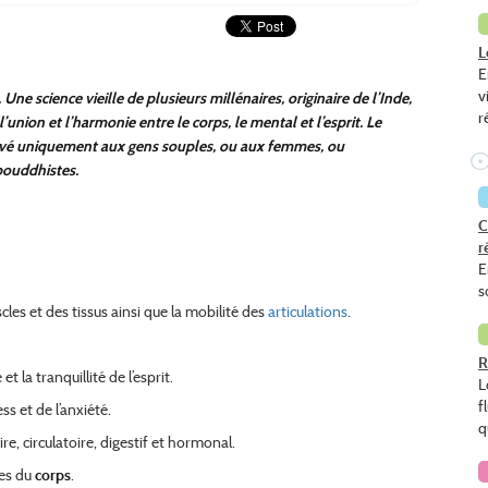
L
E
v
. Une science vieille de plusieurs millénaires,
originaire de l’Inde,
r
l’union et l’harmonie entre
le corps, le mental et l’esprit. Le
ervé uniquement
aux gens souples, ou aux femmes, ou
bouddhistes.
C
r
E
s
les et des tissus ainsi que la mobilité des
articulations
.
R
t la tranquillité de l’esprit.
L
f
ess et de l’anxiété.
q
re, circulatoire, digestif et hormonal.
des du
corps
.