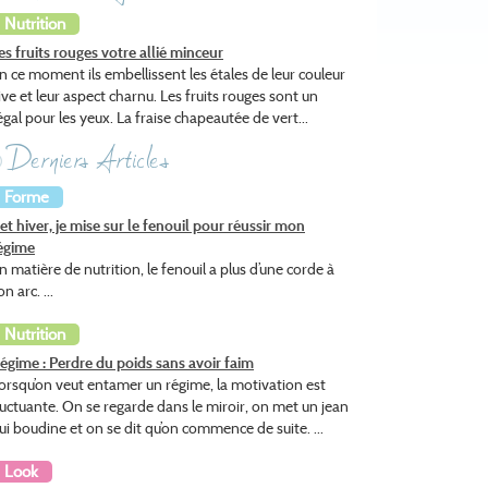
Nutrition
es fruits rouges votre allié minceur
n ce moment ils embellissent les étales de leur couleur
ive et leur aspect charnu. Les fruits rouges sont un
égal pour les yeux. La fraise chapeautée de vert...
Derniers Articles
Forme
et hiver, je mise sur le fenouil pour réussir mon
égime
n matière de nutrition, le fenouil a plus d’une corde à
on arc. ...
Nutrition
égime : Perdre du poids sans avoir faim
orsqu’on veut entamer un régime, la motivation est
luctuante. On se regarde dans le miroir, on met un jean
ui boudine et on se dit qu’on commence de suite. ...
Look