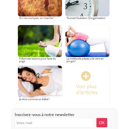
On ne court pas, on marche !
Tout est Question D’organisation
9 Bonnes raisons pour faire du
La méthode pilates a le vent en
yoga
poupe !
Je dors comme un bébé !
Inscrivez-vous à notre newsletter
OK