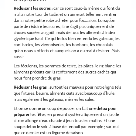
Réduisant les sucres :
car ce sont ceux-là même qui font du
mal à notre tour de taille, et on aimerait tellement rentrer
dans notre petite robe acheter pour l’occasion. Lorsqu’on
parle de réduire les sucres, il ne s’agit pas uniquement de
choses sucrées au goût, mais de tous les aliments à index
glycémique haut. Ce qui inclus bien entendu les gateaux, les
confisreies, les viennoiseries, les bonbons, les chocolats
qu’on nous a offerts et auxquels on a du mal à résister. Mais
aussi :
Les féculents, les pommes de terre, les pâtes, le riz blanc, les
aliments précuits car ils renferment des sucres cachés qui
nous font prendre du gras.
Réduisant les gras
: surtout les mauvais pour notre ligne tels
que fritures, beurre, aliments cuits avec beaucoup d’huile,
mais également les gâteaux, mêmes les salés.
Et on se donne un coup de pouce : on fait une
detox pour
préparer les fêtes
, en prenant systématiquement un jus de
citron allongé d’eau chaude à jeun tous les matins. Et une
soupe detox le soir, à base de fenouil par exemple ; surtout
que ce dernier est un légume de saison.