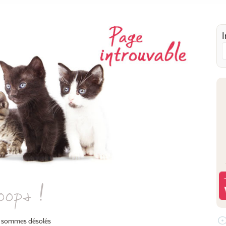
I
oops !
 sommes désolés