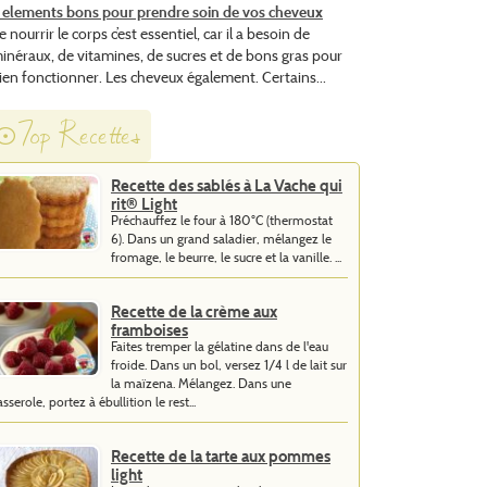
 elements bons pour prendre soin de vos cheveux
e nourrir le corps c’est essentiel, car il a besoin de
inéraux, de vitamines, de sucres et de bons gras pour
ien fonctionner. Les cheveux également. Certains...
Top Recettes
Recette des sablés à La Vache qui
rit® Light
Préchauffez le four à 180°C (thermostat
6). Dans un grand saladier, mélangez le
fromage, le beurre, le sucre et la vanille. ...
Recette de la crème aux
framboises
Faites tremper la gélatine dans de l'eau
froide. Dans un bol, versez 1/4 l de lait sur
la maïzena. Mélangez. Dans une
asserole, portez à ébullition le rest...
Recette de la tarte aux pommes
light