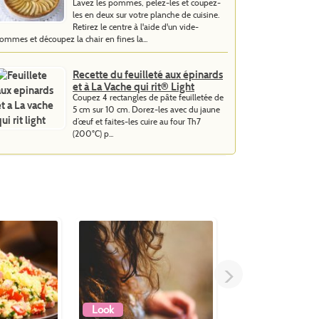
Lavez les pommes, pelez-les et coupez-
les en deux sur votre planche de cuisine.
Retirez le centre à l'aide d'un vide-
ommes et découpez la chair en fines la...
Recette du feuilleté aux épinards
et à La Vache qui rit® Light
Coupez 4 rectangles de pâte feuilletée de
5 cm sur 10 cm. Dorez-les avec du jaune
d’œuf et faites-les cuire au four Th7
(200°C) p...
>
Look
Forme