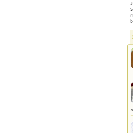
3
S
m
b
c