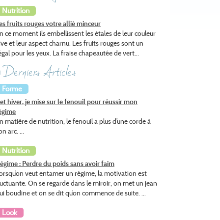
Nutrition
es fruits rouges votre allié minceur
n ce moment ils embellissent les étales de leur couleur
ive et leur aspect charnu. Les fruits rouges sont un
égal pour les yeux. La fraise chapeautée de vert...
Derniers Articles
Forme
et hiver, je mise sur le fenouil pour réussir mon
égime
n matière de nutrition, le fenouil a plus d’une corde à
on arc. ...
Nutrition
égime : Perdre du poids sans avoir faim
orsqu’on veut entamer un régime, la motivation est
luctuante. On se regarde dans le miroir, on met un jean
ui boudine et on se dit qu’on commence de suite. ...
Look