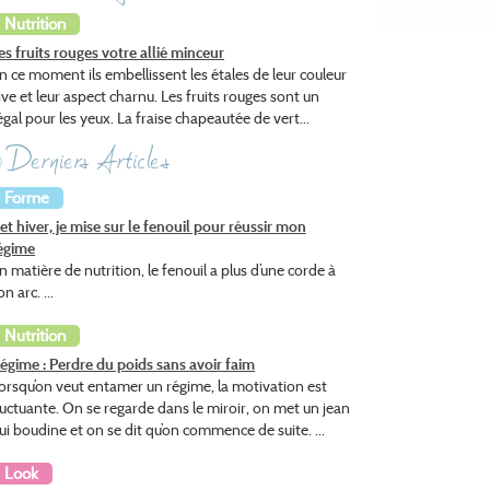
Nutrition
es fruits rouges votre allié minceur
n ce moment ils embellissent les étales de leur couleur
ive et leur aspect charnu. Les fruits rouges sont un
égal pour les yeux. La fraise chapeautée de vert...
Derniers Articles
Forme
et hiver, je mise sur le fenouil pour réussir mon
égime
n matière de nutrition, le fenouil a plus d’une corde à
on arc. ...
Nutrition
égime : Perdre du poids sans avoir faim
orsqu’on veut entamer un régime, la motivation est
luctuante. On se regarde dans le miroir, on met un jean
ui boudine et on se dit qu’on commence de suite. ...
Look