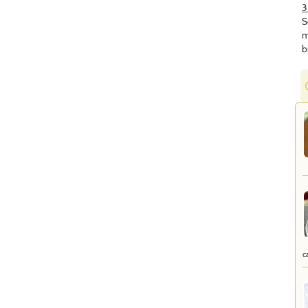
3
S
m
b
c