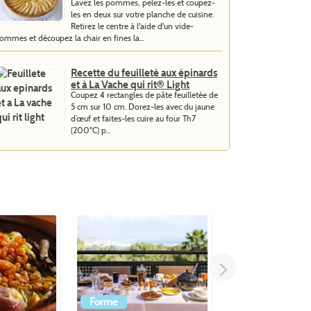
Lavez les pommes, pelez-les et coupez-
les en deux sur votre planche de cuisine.
Retirez le centre à l'aide d'un vide-
ommes et découpez la chair en fines la...
Recette du feuilleté aux épinards
et à La Vache qui rit® Light
Coupez 4 rectangles de pâte feuilletée de
5 cm sur 10 cm. Dorez-les avec du jaune
d’œuf et faites-les cuire au four Th7
(200°C) p...
>
Forme
Entrée