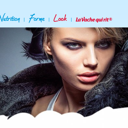
Nutrition
Forme
Look
|
|
|