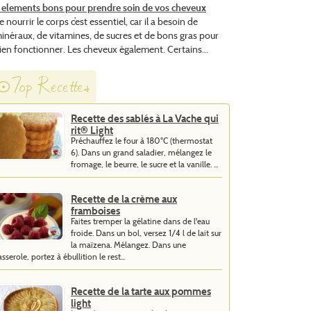
 elements bons pour prendre soin de vos cheveux
e nourrir le corps c’est essentiel, car il a besoin de
inéraux, de vitamines, de sucres et de bons gras pour
ien fonctionner. Les cheveux également. Certains...
Top Recettes
Recette des sablés à La Vache qui
rit® Light
Préchauffez le four à 180°C (thermostat
6). Dans un grand saladier, mélangez le
fromage, le beurre, le sucre et la vanille. ...
Recette de la crème aux
framboises
Faites tremper la gélatine dans de l'eau
froide. Dans un bol, versez 1/4 l de lait sur
la maïzena. Mélangez. Dans une
asserole, portez à ébullition le rest...
Recette de la tarte aux pommes
light